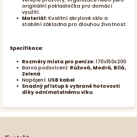
originální pokladnička pro domácí
využití.
Materiál:
Kvalitní akrylové sklo a
stabilní základna pro dlouhou životnost.
Specifikace:
Rozměry místa pro peníze:
170x150x200
Barva podsvícení:
Růžová, Modrá, Bílá,
Zelená
Napájení:
USB kabel
Snadný přístup k vybrané hotovosti
díky odnímatelnému víku
Z
á