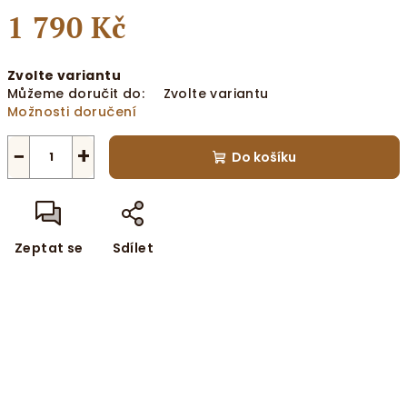
1 790 Kč
Měrná
Zvolte variantu
cena:
Můžeme doručit do:
Zvolte variantu
Možnosti doručení
−
+
Do košíku
Zeptat se
Sdílet