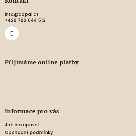
p
Kontakt
a
info
@
dopal.cz
t
+420 702 044 513
í
Přijímáme online platby
Informace pro vás
Jak nakupovat
Obchodní podmínky