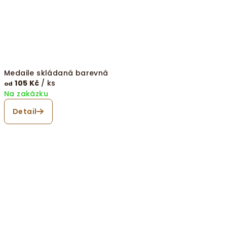
Medaile skládaná barevná
105 Kč
/ ks
od
Na zakázku
Detail