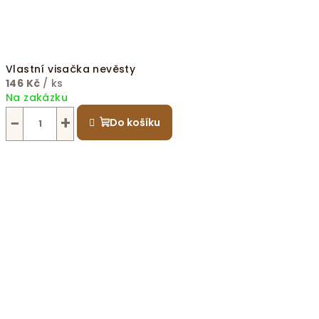
Vlastní visačka nevěsty
146 Kč
/ ks
Na zakázku
−
+
Do košíku