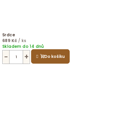
Srdce
689 Kč
/ ks
Skladem do 14 dnů
−
+
Do košíku