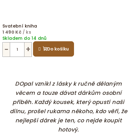
Svatební kniha
1 490 Kč
/ ks
Skladem do 14 dnů
−
+
Do košíku
DOpal vznikl z lásky k ručně dělaným
věcem a touze dávat dárkům osobní
příběh. Každý kousek, který opustí naši
dílnu, prošel rukama někoho, kdo věří, že
nejlepší dárek je ten, co nejde koupit
hotový.