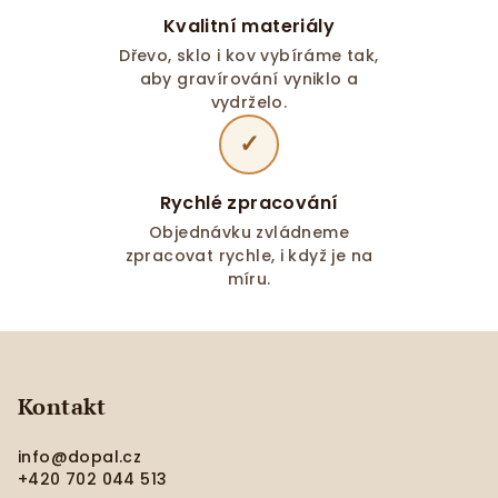
Kvalitní materiály
Dřevo, sklo i kov vybíráme tak,
aby gravírování vyniklo a
vydrželo.
✓
Rychlé zpracování
Objednávku zvládneme
zpracovat rychle, i když je na
míru.
Z
á
p
Kontakt
a
info
@
dopal.cz
t
+420 702 044 513