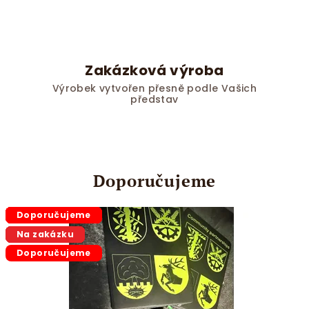
Zakázková výroba
Výrobek vytvořen přesně podle Vašich
představ
Doporučujeme
Doporučujeme
Doporučujeme
Doporučujeme
Na zakázku
Doporučujeme
Doporučujeme
Doporučujeme
Doporučujeme
Doporučujeme
Na zakázku
Tip
Na zakázku
Na zakázku
Na zakázku
Na zakázku
Doporučujeme