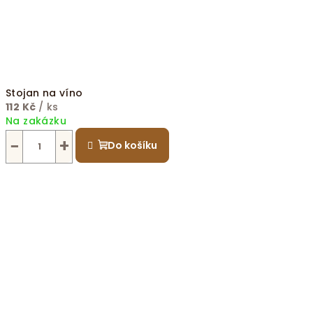
Stojan na víno
112 Kč
/ ks
Na zakázku
−
+
Do košíku