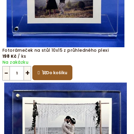
Fotorámeček na stůl 10x15 z průhledného plexi
198 Kč
/ ks
Na zakázku
−
+
Do košíku