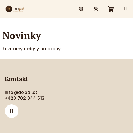
Přejít
na
obsah
Nákupn
Hledat
Přihlášení
Novinky
košík
Záznamy nebyly nalezeny...
Z
á
p
Kontakt
a
info
@
dopal.cz
t
+420 702 044 513
í